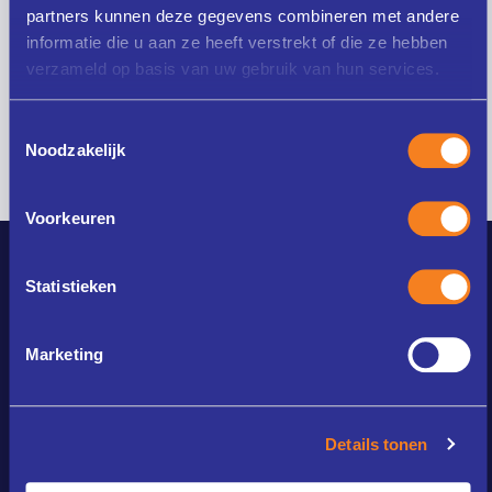
partners kunnen deze gegevens combineren met andere
informatie die u aan ze heeft verstrekt of die ze hebben
verzameld op basis van uw gebruik van hun services.
Verstuur aanmelding
Toestemmingsselectie
Noodzakelijk
Voorkeuren
Statistieken
Instituut voor de professionele ontwikkeling van
Marketing
onderwijsprofessionals, hun scholen en onderwijsstichtingen.
Gespecialiseerd in maatwerk-opleidingstrajecten, het leren in
de professionele praktijk en het toekomstgericht innoveren van
het onderwijs, gericht op de best mogelijke ontwikkeling voor
Details tonen
elke leerling.