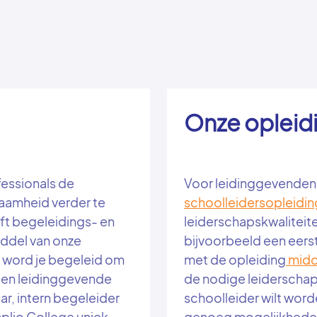
Onze opleid
essionals de
Voor leidinggevenden 
amheid verder te
schoolleidersopleidi
ft begeleidings- en
leiderschapskwaliteite
ddel van onze
bijvoorbeeld een eers
 word je begeleid om
met de opleiding
midd
 een leidinggevende
de nodige leiderschaps
aar, intern begeleider
schoolleider wilt wor
mplio College uniek
genoeg mogelijkheden 