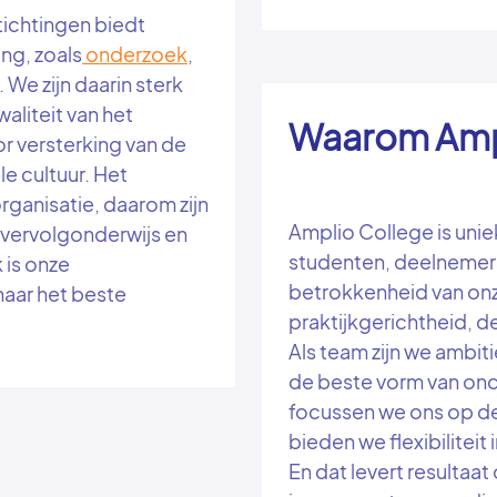
ichtingen biedt
ng, zoals
onderzoek
,
. We zijn daarin sterk
aliteit van het
Waarom Amp
or versterking van de
e cultuur. Het
rganisatie, daarom zijn
Amplio College is unie
 vervolgonderwijs en
studenten, deelnemer
 is onze
betrokkenheid van on
naar het beste
praktijkgerichtheid, d
Als team zijn we ambit
de beste vorm van onde
focussen we ons op de
bieden we flexibiliteit
En dat levert resultaat 