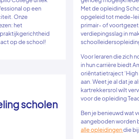
ofessional op een
Met de opleiding Scho
citeit. Onze
opgeleid tot mede-lei
ezen: het
primair- of voortgezet 
praktijkgerichtheid
verdiepingsslag in ma
mpact op de school!
schoolleidersopleidin
Voor leraren die zich 
in hun carrière biedt 
oriëntatietraject ‘Hig
aan. Weet je al dat je a
kartrekkersrol wilt ver
voor de opleiding Tea
ling scholen
Ben je benieuwd wat v
aangeboden worden bi
alle opleidingen
die bi