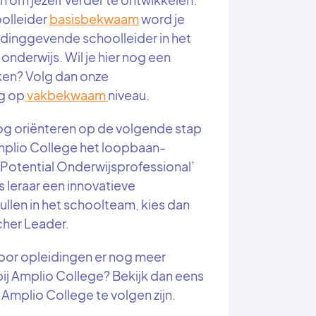
olleider
basisbekwaam
word je
dinggevende schoolleider in het
onderwijs. Wil je hier nog een
ken? Volg dan onze
g op
vakbekwaam
niveau.
nog oriënteren op de volgende stap
Amplio College het loopbaan-
h Potential Onderwijsprofessional’
ls leraar een innovatieve
vullen in het schoolteam, kies dan
cher Leader.
oor opleidingen er nog meer
j Amplio College? Bekijk dan eens
j Amplio College te volgen zijn.