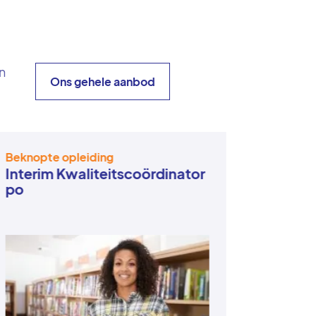
en
Ons gehele aanbod
Beknopte opleiding
Beknopt
Interim Kwaliteitscoördinator
bouwcoö
po
Beknop
Midde
onderw