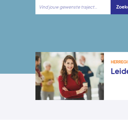
Zoek
Uitgelicht
JKHEDEN
HERREG
Leid
wijs