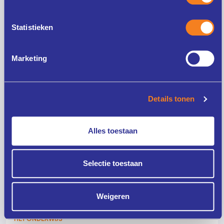
Statistieken
Marketing
28 april 2026
Details tonen
Leidinggevenden in het onderwijs staan voor een
Alles toestaan
steeds complexere opdracht.
Selectie toestaan
Weigeren
DOORLOPENDE OPLEIDINGSLIJN VOOR LEIDINGGEVENDEN IN
HET ONDERWIJS