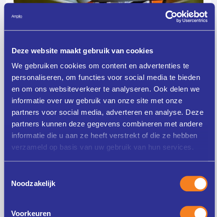
28 april 2026
Deze website maakt gebruik van cookies
Hoe geef je professionele ontwikkeling in het
We gebruiken cookies om content en advertenties te
onderwijs zó vorm dat het echt impact heeft? Bij
personaliseren, om functies voor social media te bieden
Amplio College staat leren in en vanuit de praktijk
en om ons websiteverkeer te analyseren. Ook delen we
centraal.
informatie over uw gebruik van onze site met onze
partners voor social media, adverteren en analyse. Deze
partners kunnen deze gegevens combineren met andere
informatie die u aan ze heeft verstrekt of die ze hebben
verzameld op basis van uw gebruik van hun services.
ONDERWIJSPROFESSIONALS WILLEN ZICH PERSOONLIJK EN
PRAKTIJKGERICHT ONTWIKKELEN.
Professionele ontwikkeling: van moeten
Toestemmingsselectie
naar betekenisvol groeien
Noodzakelijk
Voorkeuren