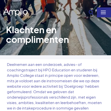
Overslaan en naar de inhoud gaan
Klachten en
complimenten
Deelnemen aan een onderzoek, advies- of
coachingstraject bij HPO Education en studeren bij
Amplio College staat in principe open voor iedereen,
mits je voldoet aan de instroomeisen die we op deze
website voor iedere activiteit bij ‘Doelgroep’ hebben
geformuleerd. Omdat we geloven dat
onderwijsprofessionals verschillend zijn, met eigen
visies, ambities, kwaliteiten en leerbehoeften, moeten
we in de intakeprocedure in sommige gevallen