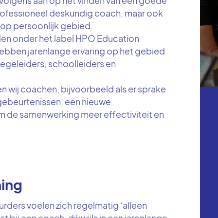
rvolgens aan op het vinden van een goede
 professioneel deskundig coach, maar ook
 op persoonlijk gebied.
n onder het label HPO Education
ebben jarenlange ervaring op het gebied
begeleiders, schoolleiders en
wij coachen, bijvoorbeeld als er sprake
e gebeurtenissen, een nieuwe
 de samenwerking meer effectiviteit en
ing
rders voelen zich regelmatig ‘alleen
 bij een coach, dikwijls in een jarenlange