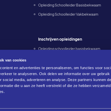
Opleiding Schoolleider Basisbekwaam
Opleiding Schoolleider Vakbekwaam
Inschrijven opleidingen
Opleiding schoolleider basisbekwaam
p.o.
ik van cookies
Opleiding schoolleider vakbekwaam p.o.
ontent en advertenties te personaliseren, om functies voor soci
Opleiding schoolleider basis- en
erkeer te analyseren. Ook delen we informatie over uw gebruik
vakbekwaam p.o.
or social media, adverteren en analyse. Deze partners kunnen 
ormatie die u aan ze heeft verstrekt of die ze hebben verzameld
es.
Al onze opleidingen