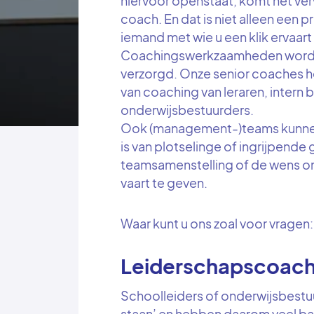
hiervoor openstaat, komt het ve
coach. En dat is niet alleen een
iemand met wie u een klik ervaart
Coachingswerkzaamheden worde
verzorgd. Onze senior coaches h
van coaching van leraren, intern 
onderwijsbestuurders.
Ook (management-)teams kunnen 
is van plotselinge of ingrijpend
teamsamenstelling of de wens om
vaart te geven.
Waar kunt u ons zoal voor vragen:
Leiderschapscoach
Schoolleiders of onderwijsbestuu
staan’ en hebben daarom veel baat