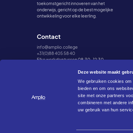
toekomstgericht innoveren van het
onderwijs, gericht op de best mogelijke
ontwikkeling voor elke leerling.
Contact
info@amplio.college
+31(0)88 405 58 40
Elke werkdag tussen 08:30-12:30
Deze website maakt gebru
We gebruiken cookies om c
bieden en om ons websitev
site met onze partners vo
combineren met andere inf
uw gebruik van hun servic