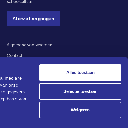
schoolcultuur
Al onze leergangen
Voet onderkant
Algemene voorwaarden
Contact
Vacatures
Alles toestaan
Privacyverklaring
al media te
 van onze
Klacht of compliment
Selectie toestaan
deze gegevens
Cookies
 op basis van
Disclaimer
Weigeren