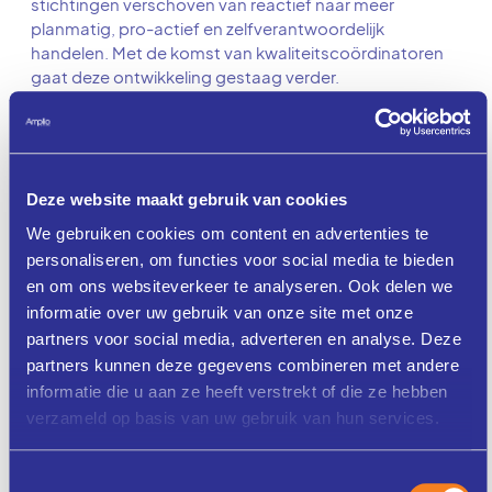
stichtingen verschoven van reactief naar meer
planmatig, pro-actief en zelfverantwoordelijk
handelen. Met de komst van kwaliteitscoördinatoren
gaat deze ontwikkeling gestaag verder.
Advies- en begeleidingsvragen die ons bereiken zijn
soms gericht op het voorbereiden op een
inspectiebezoek, het trainen of begeleiden van interne
audit-teams, de communicatie met externe
stakeholders of bijvoorbeeld een review op
Deze website maakt gebruik van cookies
kwaliteitsplannen en begeleiding van de
We gebruiken cookies om content en advertenties te
kwaliteitscoördinator.
personaliseren, om functies voor social media te bieden
en om ons websiteverkeer te analyseren. Ook delen we
Wij spreken graag – geheel vrijblijvend – uw vraag of
informatie over uw gebruik van onze site met onze
wens door, waarna we samen kunnen concluderen of
wij van meerwaarde kunnen zijn voor het door u
partners voor social media, adverteren en analyse. Deze
gewenste adviestraject. Op grond daarvan kunnen we
partners kunnen deze gegevens combineren met andere
een concreet voorstel opstellen.
informatie die u aan ze heeft verstrekt of die ze hebben
verzameld op basis van uw gebruik van hun services.
Toestemmingsselectie