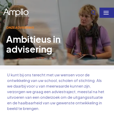
Overslaan en naar de inhoud gaan
ONZE ADVISERING
Ambitieus in
advisering
U kunt bij ons terecht met uw wensen voor de
ontwikkeling van uw school, scholen of stichting. Als
we daarbij voor u van meerwaarde kunnen zijn,
verzorgen we graag een adviestraject, meestal na het
uitvoeren van een onderzoek om de uitgangssituatie
en de haalbaarheid van uw gewenste ontwikkeling in
beeld te brengen.