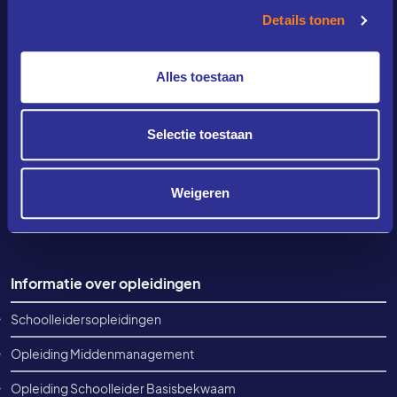
onderwijsprofessionals, hun scholen en onderwijsstichtingen.
Details tonen
Gespecialiseerd in maatwerk-opleidingstrajecten, het leren in
de professionele praktijk en het toekomstgericht innoveren van
het onderwijs, gericht op de best mogelijke ontwikkeling voor
Alles toestaan
elke leerling.
Selectie toestaan
Contact
info@amplio.college
Weigeren
+31(0)88 405 58 40
Elke werkdag tussen 08:30-12:30
Footer informatie
Informatie over opleidingen
Schoolleidersopleidingen
Opleiding Middenmanagement
Opleiding Schoolleider Basisbekwaam