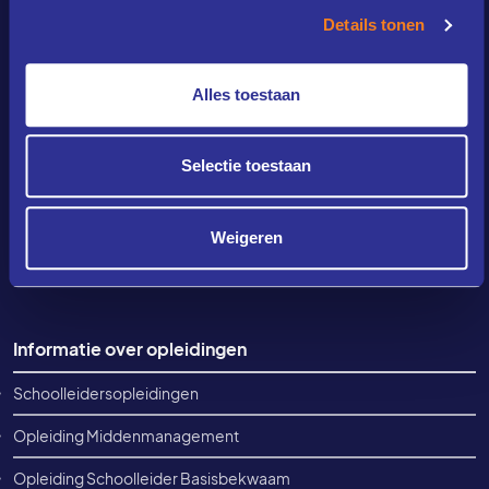
onderwijsprofessionals, hun scholen en onderwijsstichtingen.
Details tonen
Gespecialiseerd in maatwerk-opleidingstrajecten, het leren in
de professionele praktijk en het toekomstgericht innoveren van
het onderwijs, gericht op de best mogelijke ontwikkeling voor
Alles toestaan
elke leerling.
Selectie toestaan
Contact
info@amplio.college
Weigeren
+31(0)88 405 58 40
Elke werkdag tussen 08:30-12:30
Footer informatie
Informatie over opleidingen
Schoolleidersopleidingen
Opleiding Middenmanagement
Opleiding Schoolleider Basisbekwaam