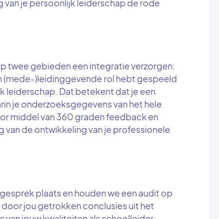
 van je persoonlijk leiderschap de rode
 op twee gebieden een integratie verzorgen:
en (mede-)leidinggevende rol hebt gespeeld
jk leiderschap. Dat betekent dat je een
arin je onderzoeksgegevens van het hele
door middel van 360 graden feedback en
 van de ontwikkeling van je professionele
iogesprek plaats en houden we een audit op
 door jou getrokken conclusies uit het
s van jouw kwaliteiten als schoolleider