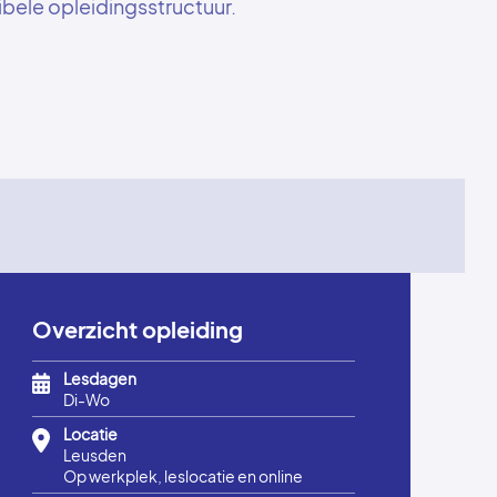
ibele opleidingsstructuur.
Overzicht opleiding
Lesdagen
Di-Wo
Locatie
Leusden
Op werkplek, leslocatie en online