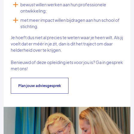
bewust willen werken aan hun professionele
ontwikkeling;
met meer impact willen bijdragen aan hun school of
stichting.
Je hoeft dus niet al precies te weten waar je heen wilt. Als jij
voelt dat er méér in je zit, dan is dit het traject om daar
helderheid over te krijgen.
Benieuwd of deze opleiding iets voor jou is? Ga in gesprek
met ons!
Plan jouw adviesgesprek