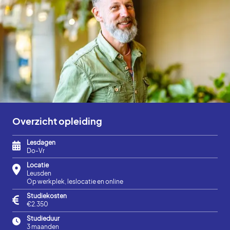
Overzicht opleiding
Lesdagen
Do-Vr
Locatie
Leusden
Op werkplek, leslocatie en online
Studiekosten
€2.350
Studieduur
3 maanden