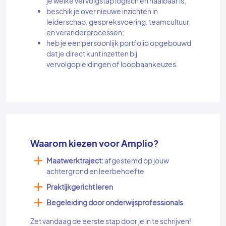
je welke vervolgstap logisch en haalbaar is;
beschik je over nieuwe inzichten in
leiderschap, gespreksvoering, teamcultuur
en veranderprocessen;
heb je een persoonlijk portfolio opgebouwd
dat je direct kunt inzetten bij
vervolgopleidingen of loopbaankeuzes.
Waarom kiezen voor Amplio?
Maatwerktraject:
afgestemd op jouw
achtergrond en leerbehoefte
Praktijkgericht leren
Begeleiding door onderwijsprofessionals
Zet vandaag de eerste stap door je in te schrijven!