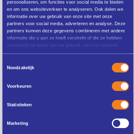
personaliseren, om functies voor social media te bieden
en om ons websiteverkeer te analyseren. Ook delen we
Startmomenten
informatie over uw gebruik van onze site met onze
De opleiding start op de hieronder staande
partners voor social media, adverteren en analyse. Deze
data. Bij voldoende aanmeldingen gaat de
partners kunnen deze gegevens combineren met andere
opleiding op dat moment door. Zoniet, dan
informatie die u aan ze heeft verstrekt of die ze hebben
zullen we met jou contact zoeken om
verzameld op basis van uw gebruik van hun services.
alternatieven te bespreken. Incompany en
maatwerktrajecten kunnen gedurende het
hele jaar starten.
Toestemmingsselectie
Noodzakelijk
Donderdag 17 september 2026
Op werkplek, leslocatie en online
Inschrijven
Locatie:
Leusden
Voorkeuren
Statistieken
Marketing