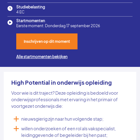
Studiebelasting
4 EC
Startmomenten
Eerste moment: Donderdag 17 september 2026
Inschrijven op dit moment
Alle startmomenten bekijken
High Potential in onderwijs opleiding
Voor wie is dit traject? Deze opleiding is bedoeld voor
onderwijsprofessionals met ervaring in het primair of
voortgezet onderwijs die:
nieuwsgierig zijn naar hun volgende stap;
willen onderzoeken of een rol als vakspecialist,
leidinggevende of begeleider bij hen past;