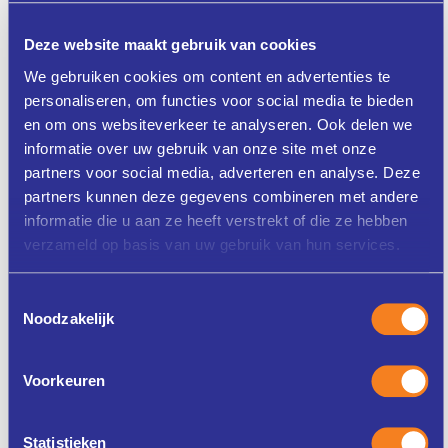
en II
Deze website maakt gebruik van cookies
woensdag 23 september
46d 19u
2026
We gebruiken cookies om content en advertenties te
personaliseren, om functies voor social media te bieden
en om ons websiteverkeer te analyseren. Ook delen we
informatie over uw gebruik van onze site met onze
online
partners voor social media, adverteren en analyse. Deze
Onderwijskundig leiderschap - 1
partners kunnen deze gegevens combineren met andere
informatie die u aan ze heeft verstrekt of die ze hebben
maandag 5 oktober 2026
58d 19u
verzameld op basis van uw gebruik van hun services.
Toestemmingsselectie
Leusden
Noodzakelijk
Interim Management Onderwijs
woensdag 7 oktober 2026
Voorkeuren
60d 19u
Statistieken