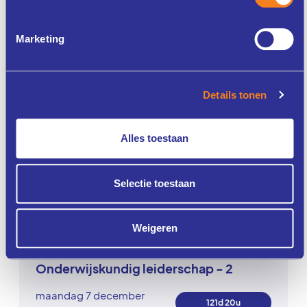
online
Onderwijskundig leiderschap - 1
Marketing
maandag 2 november
86d 20u
2026
Details tonen
Leusden
Alles toestaan
Onderwijskundig leiderschap - 3
maandag 16 november
Selectie toestaan
100d 20u
2026
Weigeren
Leusden
Onderwijskundig leiderschap - 2
maandag 7 december
121d 20u